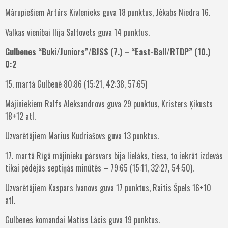
Mārupiešiem Artūrs Kivlenieks guva 18 punktus, Jēkabs Niedra 16.
Valkas vienībai Ilija Saltovets guva 14 punktus.
Gulbenes “Buki/Juniors”/BJSS (7.) – “East-Ball/RTDP” (10.)
0:2
15. martā Gulbenē 80:86 (15:21, 42:38, 57:65)
Mājiniekiem Ralfs Aleksandrovs guva 29 punktus, Kristers Ķikusts
18+12 atl.
Uzvarētājiem Marius Kudriašovs guva 13 punktus.
17. martā Rīgā mājinieku pārsvars bija lielāks, tiesa, to iekrāt izdevās
tikai pēdējās septiņās minūtēs – 79:65 (15:11, 32:27, 54:50).
Uzvarētājiem Kaspars Ivanovs guva 17 punktus, Raitis Špels 16+10
atl.
Gulbenes komandai Matīss Lācis guva 19 punktus.