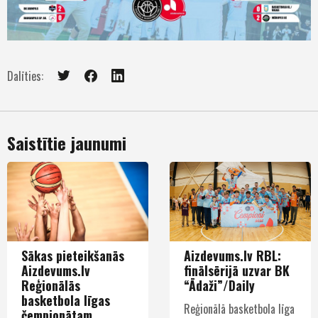
Dalīties:
Saistītie jaunumi
Sākas pieteikšanās
Aizdevums.lv RBL:
Aizdevums.lv
finālsērijā uzvar BK
Reģionālās
“Ādaži”/Daily
basketbola līgas
Reģionālā basketbola līga
čempionātam