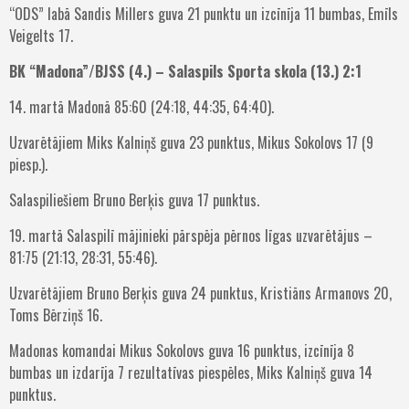
“ODS” labā Sandis Millers guva 21 punktu un izcīnīja 11 bumbas, Emīls
Veigelts 17.
BK “Madona”/BJSS (4.) – Salaspils Sporta skola (13.) 2:1
14. martā Madonā 85:60 (24:18, 44:35, 64:40).
Uzvarētājiem Miks Kalniņš guva 23 punktus, Mikus Sokolovs 17 (9
piesp.).
Salaspiliešiem Bruno Berķis guva 17 punktus.
19. martā Salaspilī mājinieki pārspēja pērnos līgas uzvarētājus –
81:75 (21:13, 28:31, 55:46).
Uzvarētājiem Bruno Berķis guva 24 punktus, Kristiāns Armanovs 20,
Toms Bērziņš 16.
Madonas komandai Mikus Sokolovs guva 16 punktus, izcīnīja 8
bumbas un izdarīja 7 rezultatīvas piespēles, Miks Kalniņš guva 14
punktus.