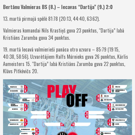
Bertānu Valmieras BS (8.) – Iecavas “Dartija” (9.) 2:0
13. martā pirmajā spēlē 81:78 (20:13, 44:40, 63:62).
Valmieras komandai Nils Krastiņš guva 23 punktus, “Dartija” labā
Kristiāns Zarumba guva 34 punktus.
19. martā Iecavā valmierieši panāca otro uzvaru – 85:79 (19:15,
40:38, 58:56). Uzvarētājiem Ralfs Mūrnieks guva 26 punktus, Kārlis
Aumeisters 15. “Dartija” labā Kristiāns Zarumba guva 22 punktus,
Klāvs Pitkēvičs 20.