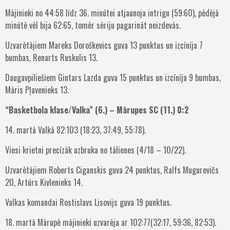
Mājinieki no 44:58 līdz 36. minūtei atjaunoja intrigu (59:60), pēdējā
minūtē vēl bija 62:65, tomēr sēriju pagarināt neizdevās.
Uzvarētājiem Mareks Doroškevics guva 13 punktus un izcīnīja 7
bumbas, Renarts Ruskulis 13.
Daugavpiliešiem Gintars Lazda guva 15 punktus un izcīnīja 9 bumbas,
Māris Pļavenieks 13.
“Basketbola klase/Valka” (6.) – Mārupes SC (11.) 0:2
14. martā Valkā 82:103 (18:23, 37:49, 55:78).
Viesi krietni precīzāk uzbruka no tālienes (4/18 – 10/22).
Uzvarētājiem Roberts Ciganskis guva 24 punktus, Ralfs Mugurevičs
20, Artūrs Kivlenieks 14.
Valkas komandai Rostislavs Lisovijs guva 19 punktus.
18. martā Mārupē mājinieki uzvarēja ar 102:77(32:17, 59:36, 82:53).