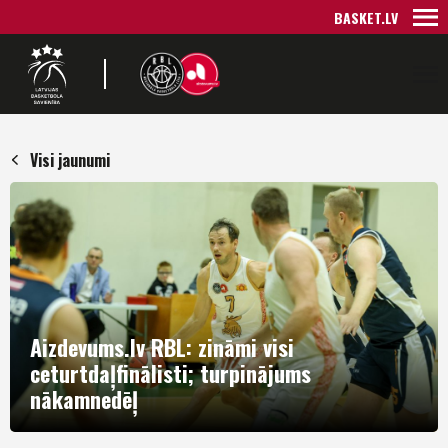
BASKET.LV
Visi jaunumi
Aizdevums.lv RBL: zināmi visi
ceturtdaļfinālisti; turpinājums
nākamnedēļ