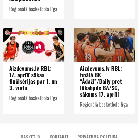
Reģionālā basketbola līga
Aizdevums.lv RBL:
Aizdevums.lv RBL:
17. aprīlī sākas
finālā BK
finālsērijas par 1. un
“Ādaži”/Daily pret
3. vietu
Jēkabpils BA/SC,
sākums 17. aprīlī
Reģionālā basketbola līga
Reģionālā basketbola līga
BASKET.LV
KONTAKTI
PRIVĀTUMA POLITIKA