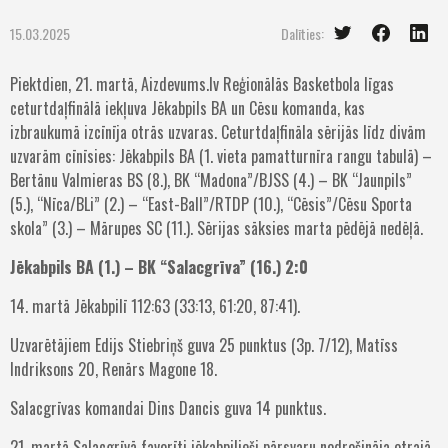
15.03.2025
Dalīties:
Piektdien, 21. martā, Aizdevums.lv Reģionālās Basketbola līgas
ceturtdaļfinālā iekļuva Jēkabpils BA un Cēsu komanda, kas
izbraukumā izcīnīja otrās uzvaras. Ceturtdaļfināla sērijās līdz divām
uzvarām cīnīsies: Jēkabpils BA (1. vieta pamatturnīra rangu tabulā) –
Bertānu Valmieras BS (8.), BK “Madona”/BJSS (4.) – BK “Jaunpils”
(5.), “Nīca/BLi” (2.) – “East-Ball”/RTDP (10.), “Cēsis”/Cēsu Sporta
skola” (3.) – Mārupes SC (11.). Sērijas sāksies marta pēdējā nedēļā.
Jēkabpils BA (1.) – BK “Salacgrīva” (16.) 2:0
14. martā Jēkabpilī 112:63 (33:13, 61:20, 87:41).
Uzvarētājiem Edijs Stiebriņš guva 25 punktus (3p. 7/12), Matīss
Indriksons 20, Renārs Magone 18.
Salacgrīvas komandai Dins Dancis guva 14 punktus.
21. martā Salacgrīvā favorīti jēkabpilieši pārsvaru nodrošināja otrajā