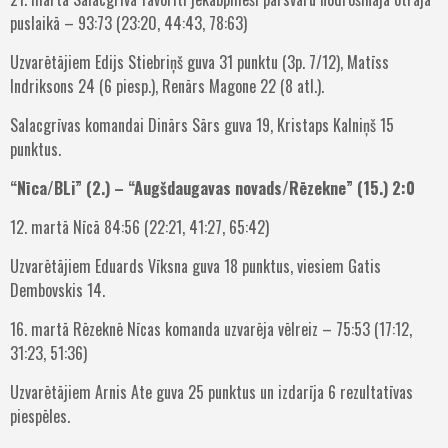
puslaikā – 93:73 (23:20, 44:43, 78:63)
Uzvarētājiem Edijs Stiebriņš guva 31 punktu (3p. 7/12), Matīss
Indriksons 24 (6 piesp.), Renārs Magone 22 (8 atl.).
Salacgrīvas komandai Dinārs Sārs guva 19, Kristaps Kalniņš 15
punktus.
“Nīca/BLi” (2.) – “Augšdaugavas novads/Rēzekne” (15.) 2:0
12. martā Nīcā 84:56 (22:21, 41:27, 65:42)
Uzvarētājiem Eduards Vīksna guva 18 punktus, viesiem Gatis
Dembovskis 14.
16. martā Rēzeknē Nīcas komanda uzvarēja vēlreiz – 75:53 (17:12,
31:23, 51:36)
Uzvarētājiem Arnis Ate guva 25 punktus un izdarīja 6 rezultatīvas
piespēles.