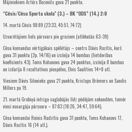
Mājiniekiem Artūrs Bozovičs guva 21 punktu.
“Cēsis/Cēsu Sporta skola” (3.) – BK “ODS” (14.) 2:0
14. martā Cēsīs 98:89 (23:33, 45:51, 74:72)
Uzvarētājiem liels pārsvars pie groziem (atlēkušās 63-39)
Cēsu komandas vērtīgākais spēlētājs – centrs Dāvis Rozītis, kurš
guva 31 punktu (2p. 14/16) un izcīnīja 14 bumbas (lietderības
koeficients 43). Toms Kohanovs guva 24 punktus, izcīnīja 8 bumbas
un izdarīja 8 rezultatīvas piespēles, Elvis Saulīties 14+8 atl.
Viesiem Dāvis Silenieks guva 21 punktu, Kristaps Brēmers un Sandis
Millers pa 19.
21. martā Grobiņā intriga saglabājās līdz pēdējām sekundēm, tomēr
viesi nosargāja pārsvaru – 87:83 (18:26, 34:47, 59:64).
Cēsu komandai Reinis Rudzītis guva 31 punktu, Toms Kohanovs 17,
Dāvis Rozītis 16 (14 atl.).