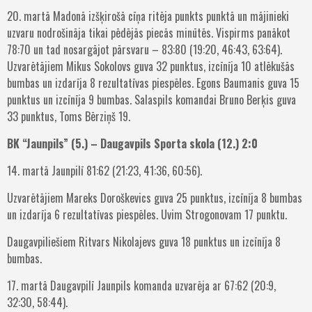
20. martā Madonā izšķirošā cīņa ritēja punkts punktā un mājinieki
uzvaru nodrošināja tikai pēdējās piecās minūtēs. Vispirms panākot
78:70 un tad nosargājot pārsvaru – 83:80 (19:20, 46:43, 63:64).
Uzvarētājiem Mikus Sokolovs guva 32 punktus, izcīnīja 10 atlēkušās
bumbas un izdarīja 8 rezultatīvas piespēles. Egons Baumanis guva 15
punktus un izcīnīja 9 bumbas. Salaspils komandai Bruno Berķis guva
33 punktus, Toms Bērziņš 19.
BK “Jaunpils” (5.) – Daugavpils Sporta skola (12.) 2:0
14. martā Jaunpilī 81:62 (21:23, 41:36, 60:56).
Uzvarētājiem Mareks Doroškevics guva 25 punktus, izcīnīja 8 bumbas
un izdarīja 6 rezultatīvas piespēles. Uvim Strogonovam 17 punktu.
Daugavpiliešiem Ritvars Nikolajevs guva 18 punktus un izcīnīja 8
bumbas.
17. martā Daugavpilī Jaunpils komanda uzvarēja ar 67:62 (20:9,
32:30, 58:44).